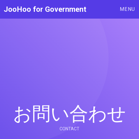
JooHoo for Government
MENU
お問い合わせ
CONTACT